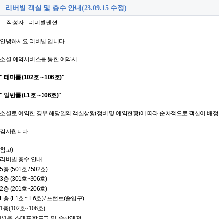
리버빌 객실 및 층수 안내(23.09.15 수정)
작성자 : 리버빌펜션
안녕하세요 리버빌 입니다.
소셜 예약서비스를 통한 예약시
" 테마룸 (102호 ~ 106호)"
" 일반룸 (L1호 ~ 306호)"
소셜로 예약한 경우 해당일의 객실상황(정비 및 예약현황)에 따라 순차적으로
객실이 배정
감사합니다.
참고)
리버빌 층수 안내
5층 (501호 / 502호)
3층 (301호~306호)
2층 (201호~206호)
L층 (L1호 ~ L6호) / 프런트(출입구)
1층(102호~106호)
B1층 스테프핫도그 및 수상레져