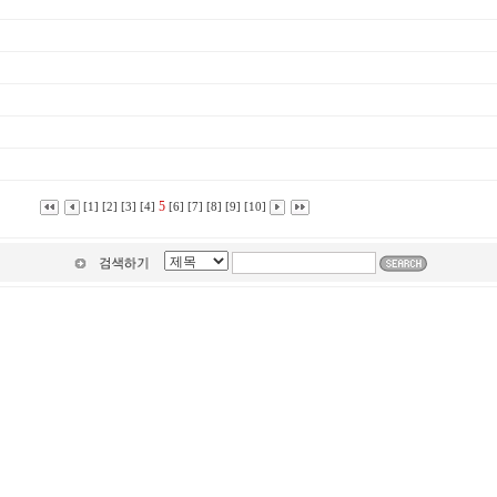
5
[1]
[2]
[3]
[4]
[6]
[7]
[8]
[9]
[10]